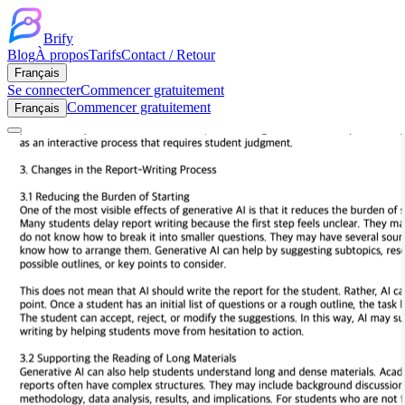
Brify
Blog
À propos
Tarifs
Contact / Retour
Français
Se connecter
Commencer gratuitement
Commencer gratuitement
Français