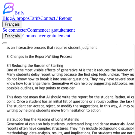
Brify
Blog
À propos
Tarifs
Contact / Retour
Français
Se connecter
Commencer gratuitement
Commencer gratuitement
Français