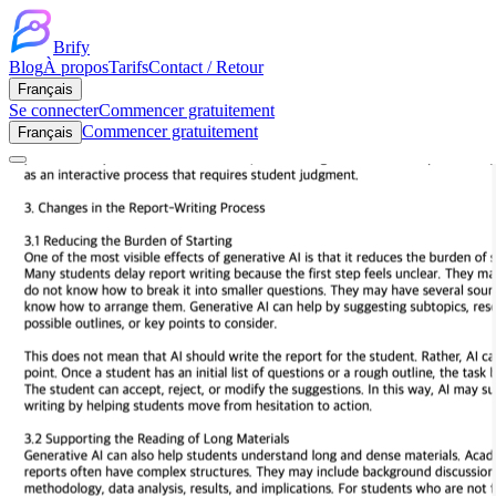
Brify
Blog
À propos
Tarifs
Contact / Retour
Français
Se connecter
Commencer gratuitement
Commencer gratuitement
Français