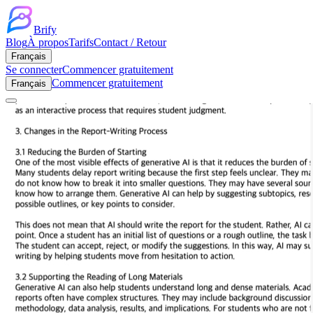
Brify
Blog
À propos
Tarifs
Contact / Retour
Français
Se connecter
Commencer gratuitement
Commencer gratuitement
Français