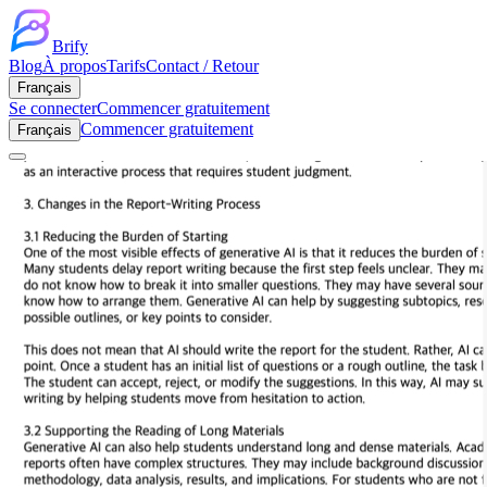
Brify
Blog
À propos
Tarifs
Contact / Retour
Français
Se connecter
Commencer gratuitement
Commencer gratuitement
Français