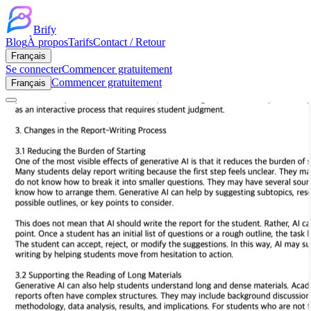
Brify
Blog
À propos
Tarifs
Contact / Retour
Français
Se connecter
Commencer gratuitement
Commencer gratuitement
Français