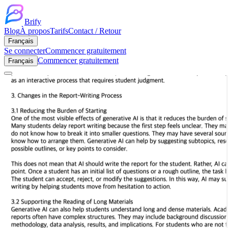
Brify
Blog
À propos
Tarifs
Contact / Retour
Français
Se connecter
Commencer gratuitement
Commencer gratuitement
Français