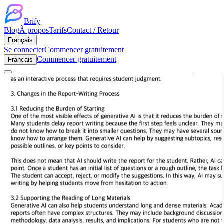
Brify
Blog
À propos
Tarifs
Contact / Retour
Français
Se connecter
Commencer gratuitement
Commencer gratuitement
Français